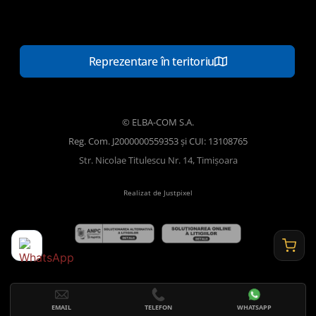
Reprezentare în teritoriu
© ELBA-COM S.A.
Reg. Com. J2000000559353 și CUI: 13108765
Str. Nicolae Titulescu Nr. 14, Timișoara
Realizat de Justpixel
EMAIL
TELEFON
WHATSAPP