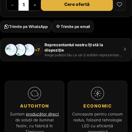
Cere ofertă
−
+
Trimite pe WhatsApp
Trimite pe email
Reprezentantul nostru îți stă la
+7
dispoziție
Alege județul tău ca să-ți arătăm reprezentantul
AUTOHTON
ECONOMIC
Suntem
producător direct
Concepute pentru consum
de soluții de iluminat
redus, folosind tehnologie
festiv, cu fabrică în
LED cu eficiență
Timișoara
energetică