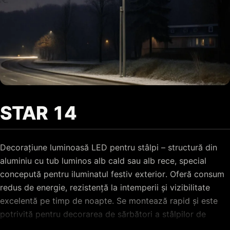
STAR 14
Decorațiune luminoasă LED pentru stâlpi – structură din
aluminiu cu tub luminos alb cald sau alb rece, special
concepută pentru iluminatul festiv exterior. Oferă consum
redus de energie, rezistență la intemperii și vizibilitate
excelentă pe timp de noapte. Se montează rapid și este
potrivită pentru decorarea de sărbători a stâlpilor de
iluminat de pe străzi, bulevarde, alei pietonale și din