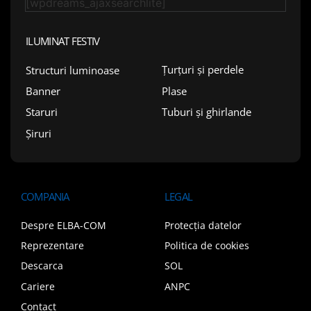
[wpdreams_ajaxsearchlite]
ILUMINAT FESTIV
Țurțuri și perdele
Structuri luminoase
Plase
Banner
Tuburi și ghirlande
Staruri
Șiruri
COMPANIA
LEGAL
Despre ELBA-COM
Protecția datelor
Reprezentare
Politica de cookies
Descarca
SOL
Cariere
ANPC
Contact