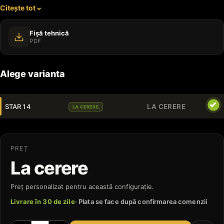
Citește tot
parcuri.
Fișă tehnică
PDF
Alege varianta
STAR 14
LA CERERE
LA CERERE
PREȚ
La cerere
Preț personalizat pentru această configurație.
Livrare în 30 de zile
· Plata se face după confirmarea comenzii