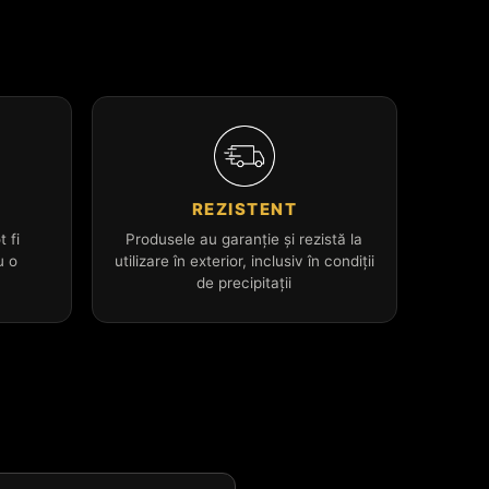
L
REZISTENT
t fi
Produsele au garanție și rezistă la
u o
utilizare în exterior, inclusiv în condiții
de precipitații