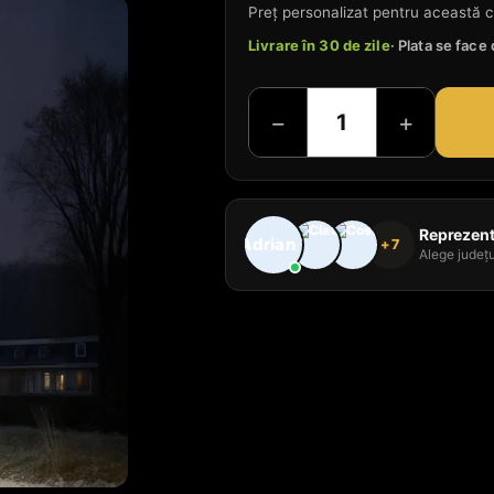
Preț personalizat pentru această c
Livrare în 30 de zile
· Plata se fac
−
+
Reprezenta
+7
Alege județu