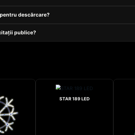
v pentru descărcare?
citații publice?
STAR 189 LED