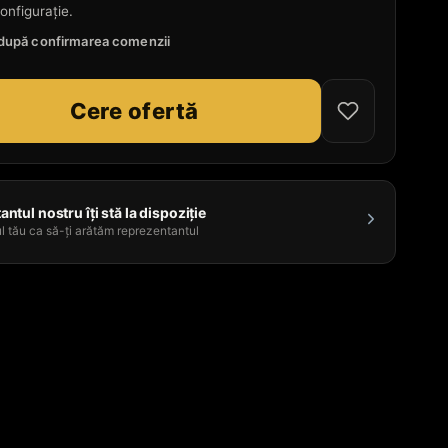
onfigurație.
e după confirmarea comenzii
Cere ofertă
ntul nostru îți stă la dispoziție
l tău ca să-ți arătăm reprezentantul