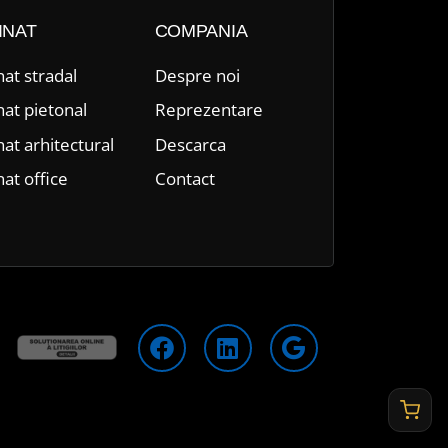
INAT
COMPANIA
nat stradal
Despre n
oi
nat pietonal
Reprezentare
nat arhitectural
Descarca
nat office
Contact