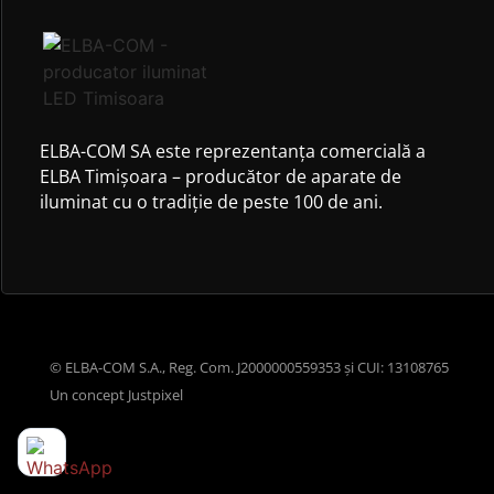
ELBA-COM SA este reprezentanța comercială a
ELBA Timișoara – producător de aparate de
iluminat cu o tradiție de peste 100 de ani.
© ELBA-COM S.A., Reg. Com. J2000000559353 și CUI: 13108765
Un concept
Justpixel