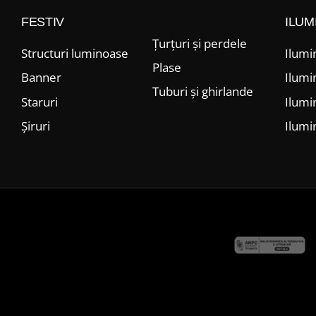
FESTIV
ILUM
Țurțuri și perdele
Structuri luminoase
Ilumi
Plase
Banner
Ilumi
Tuburi și ghirlande
Staruri
Ilumi
Șiruri
Ilumi