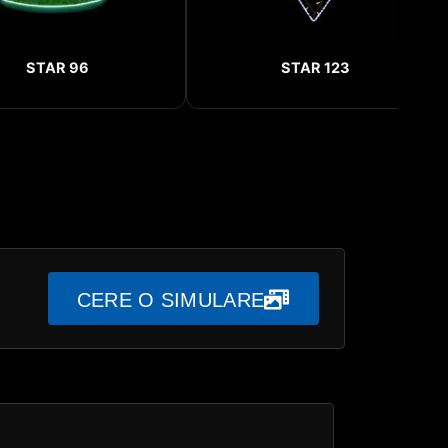
STAR 96
STAR 123
CERE O SIMULARE