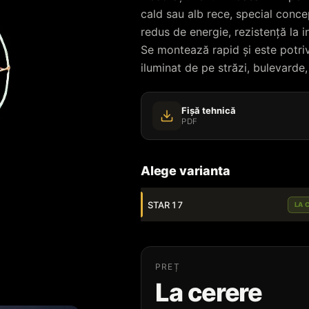
cald sau alb rece, special conce
redus de energie, rezistență la i
Se montează rapid și este potriv
iluminat de pe străzi, bulevarde, 
Fișă tehnică
PDF
Alege varianta
STAR 17
LA 
PREȚ
La cerere