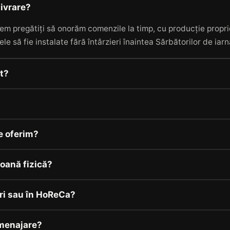
livrare?
em pregătiți să onorăm comenzile la timp, cu producție proprie
ele să fie instalate fără întârzieri înaintea Sărbătorilor de iar
it?
e oferim?
oană fizică?
ri sau în HoReCa?
menajare?