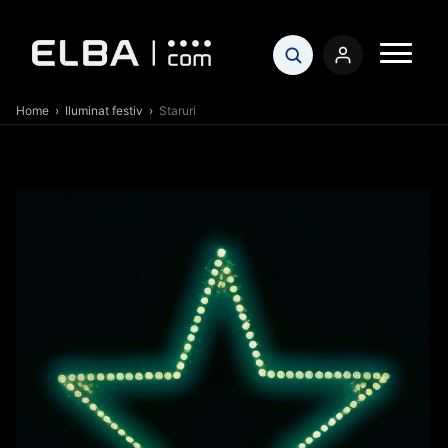
Home
›
Iluminat festiv
›
Staruri