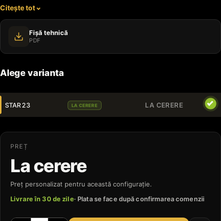
Citește tot
parcuri.
Fișă tehnică
PDF
Alege varianta
STAR 23
LA CERERE
LA CERERE
PREȚ
La cerere
Preț personalizat pentru această configurație.
Livrare în 30 de zile
· Plata se face după confirmarea comenzii