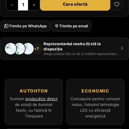
Cere ofertă
−
+
Trimite pe WhatsApp
Trimite pe email
Reprezentantul nostru îți stă la
+7
dispoziție
Alege județul tău ca să-ți arătăm reprezentantul
AUTOHTON
ECONOMIC
Suntem
producător direct
Concepute pentru consum
de soluții de iluminat
redus, folosind tehnologie
festiv, cu fabrică în
LED cu eficiență
Timișoara
energetică