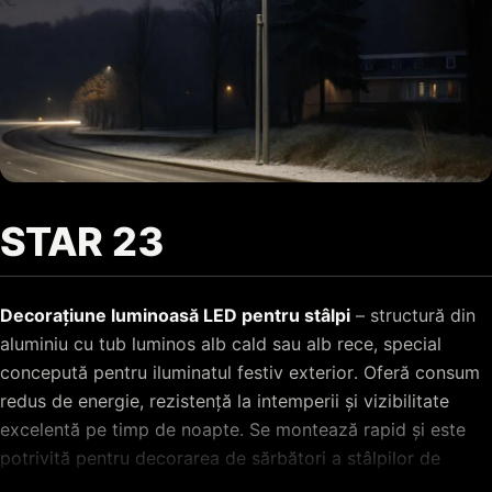
STAR 23
Decorațiune luminoasă LED pentru stâlpi
– structură din
aluminiu cu tub luminos alb cald sau alb rece, special
concepută pentru iluminatul festiv exterior. Oferă consum
redus de energie, rezistență la intemperii și vizibilitate
excelentă pe timp de noapte. Se montează rapid și este
potrivită pentru decorarea de sărbători a stâlpilor de
iluminat de pe străzi, bulevarde, alei pietonale și din