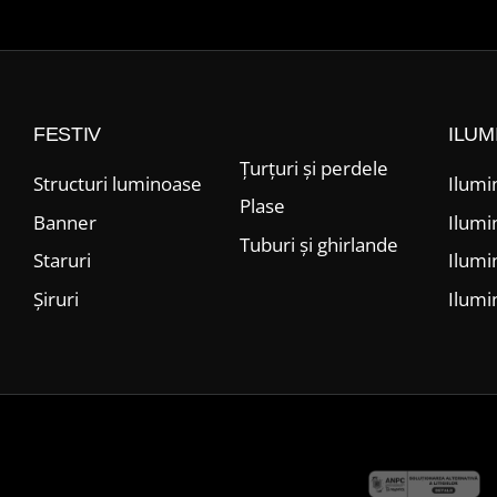
FESTIV
ILUM
Țurțuri și perdele
Structuri luminoase
Ilumi
Plase
Banner
Ilumi
Tuburi și ghirlande
Staruri
Ilumi
Șiruri
Ilumi