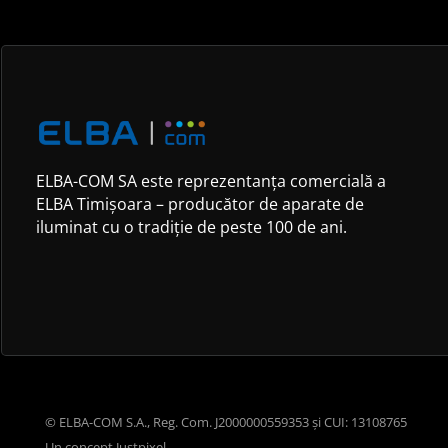
ELBA-COM SA este reprezentanța comercială a
ELBA Timișoara – producător de aparate de
iluminat cu o tradiție de peste 100 de ani.
© ELBA-COM S.A., Reg. Com. J2000000559353 și CUI: 13108765
Un concept
Justpixel