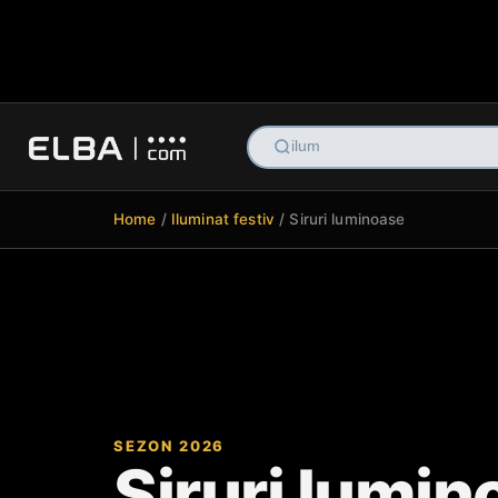
h
Home
/
Iluminat festiv
/ Siruri luminoase
Siruri lumin