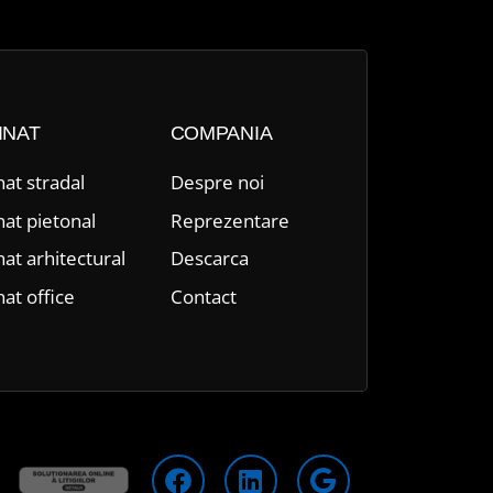
INAT
COMPANIA
nat stradal
Despre n
oi
nat pietonal
Reprezentare
nat arhitectural
Descarca
nat office
Contact