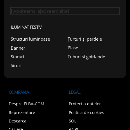
[wpdreams_ajaxsearchlite]
ILUMINAT FESTIV
Țurțuri și perdele
Structuri luminoase
Plase
Banner
Tuburi și ghirlande
Staruri
Șiruri
COMPANIA
LEGAL
Despre ELBA-COM
Protecția datelor
Reprezentare
Politica de cookies
Descarca
SOL
Cariere
ANPC