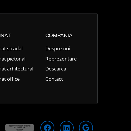
INAT
COMPANIA
nat stradal
Despre n
oi
nat pietonal
Reprezentare
nat arhitectural
Descarca
nat office
Contact