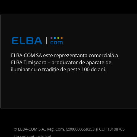
ELBA-COM SA este reprezentanța comercială a
ELBA Timișoara – producător de aparate de
iluminat cu o tradiție de peste 100 de ani.
© ELBA-COM S.A., Reg. Com. J2000000559353 și CUI: 13108765
Un concept
Justpixel