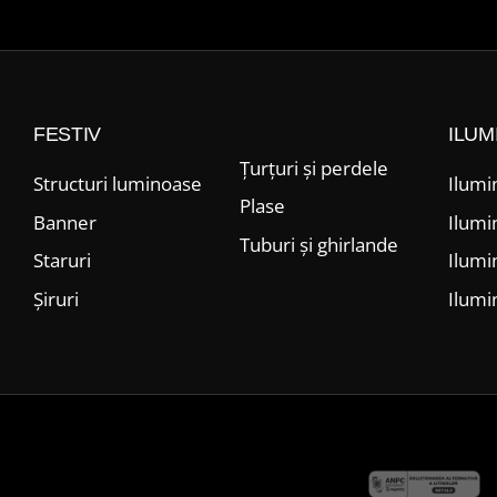
FESTIV
ILUM
Țurțuri și perdele
Structuri luminoase
Ilumi
Plase
Banner
Ilumi
Tuburi și ghirlande
Staruri
Ilumi
Șiruri
Ilumi